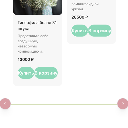
ромашковидной
о
хризан...
1
28500 ₽
Гипсофила белая 31
штука
Купить
В корзину
Представьте себе
воздушную,
невесомую
композицию и...
13000 ₽
Купить
В корзину