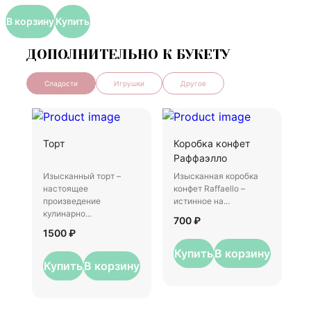
В корзину
Купить
ДОПОЛНИТЕЛЬНО К БУКЕТУ
Сладости
Игрушки
Другое
Торт
Коробка конфет
Раффаэлло
Изысканный торт –
Изысканная коробка
настоящее
конфет Raffaello –
произведение
истинное на...
Ш
кулинарно...
700 ₽
1500 ₽
И
–
Купить
В корзину
у
Купить
В корзину
3