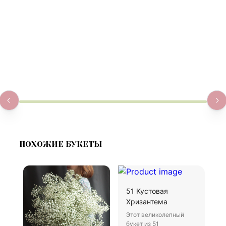
ПОХОЖИЕ БУКЕТЫ
51 Кустовая
Б
Хризантема
В
Этот великолепный
Х
букет из 51
д