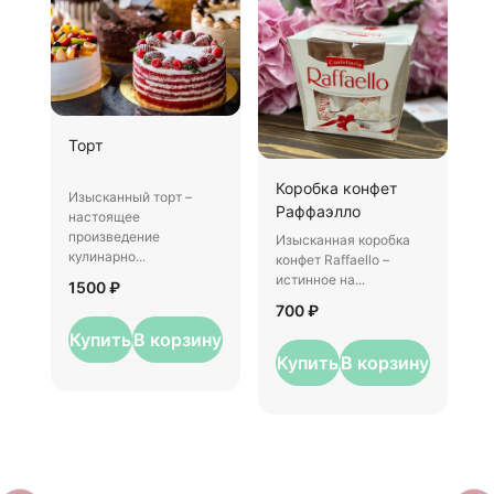
Ш
Торт
И
Коробка конфет
–
Изысканный торт –
Раффаэлло
у
настоящее
произведение
Изысканная коробка
3
кулинарно...
конфет Raffaello –
истинное на...
1500 ₽
700 ₽
Купить
В корзину
Купить
В корзину