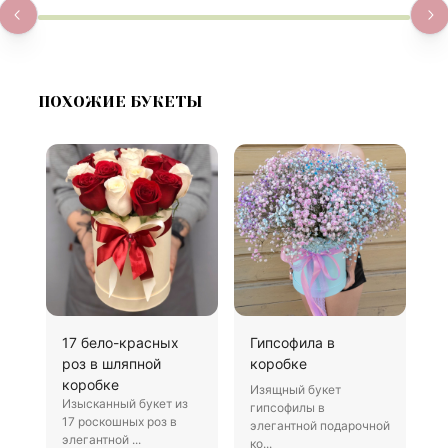
ПОХОЖИЕ БУКЕТЫ
17 бело-красных
Гипсофила в
К
роз в шляпной
коробке
с
коробке
Изящный букет
И
Изысканный букет из
гипсофилы в
э
17 роскошных роз в
элегантной подарочной
к
элегантной ...
ко...